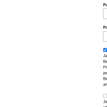
P
P
Ja
Be
Pr
je
Be
a
Ja