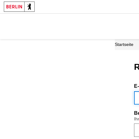
Startseite
R
E
B
Ih