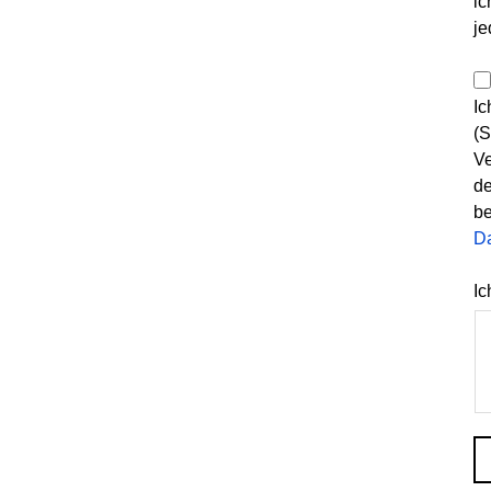
ic
je
Ic
(S
Ve
de
be
D
Ic