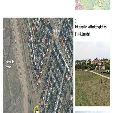
Such
starte