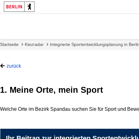
Startseite
Kiezradar
Integrierte Sportentwicklungsplanung in Berli
zurück
1. Meine Orte, mein Sport
Es
Ende
Welche Orte im Bezirk Spandau suchen Sie für Sport und Bewe
folgt
der
eine
Karte.
Kartendarstellung.
Ihr Beitrag zur integrierten Sportentwic