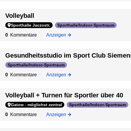
o
e
t
e
r
s
n
Volleyball
ü
t
s
b
a
Sporthalle Jaczostr.
Sporthalle/Indoor-Sportraum
s
e
n
t
0
Kommentare
Anzeigen
r
d
a
4
o
d
0
r
Gesundheitsstudio im Sport Club Siemen
t
t
Sporthalle/Indoor-Sportraum
/
H
0
Kommentare
Anzeigen
a
l
Volleyball + Turnen für Sportler über 40
l
e
Gatow - möglichst zentral
Sporthalle/Indoor-Sportraum
m
0
Kommentare
Anzeigen
i
t
p