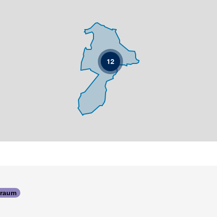
12
traum