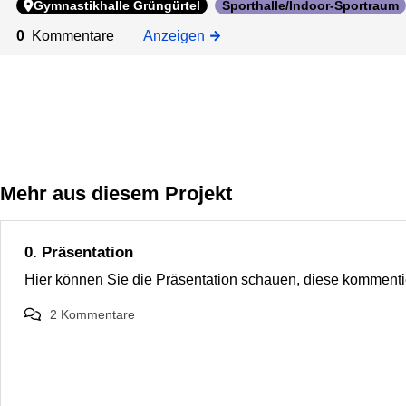
r
Gymnastikhalle Grüngürtel
Sporthalle/Indoor-Sportraum
t
0
Kommentare
Anzeigen
m
a
t
t
e
n
/
Mehr aus diesem Projekt
D
o
j
0. Präsentation
o
Hier können Sie die Präsentation schauen, diese kommenti
2
Kommentare