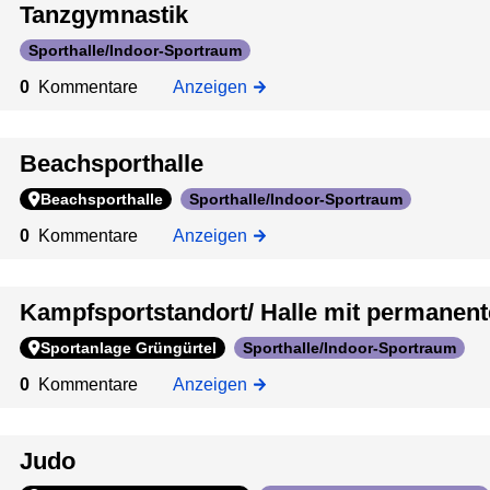
Tanzgymnastik
e
r
Sporthalle/Indoor-Sportraum
m
0
Kommentare
Anzeigen
a
n
e
Beachsporthalle
n
Beachsporthalle
Sporthalle/Indoor-Sportraum
t
e
0
Kommentare
Anzeigen
n
K
Kampfsportstandort/ Halle mit permanen
a
m
Sportanlage Grüngürtel
Sporthalle/Indoor-Sportraum
p
0
Kommentare
Anzeigen
f
s
p
Judo
o