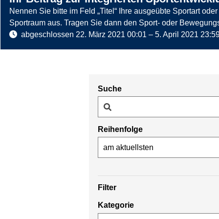
Nennen Sie bitte im Feld „Titel“ Ihre ausgeübte Sportart o
Sportraum aus. Tragen Sie dann den Sport- oder Bewegungsor
abgeschlossen
22. März 2021 00:01
–
5. April 2021 23:5
Suche
z
Reihenfolge
u
:
G
y
m
Filter
z
n
u
a
Kategorie
:
s