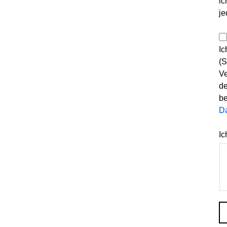
ic
je
Ic
(S
Ve
de
be
D
Ic