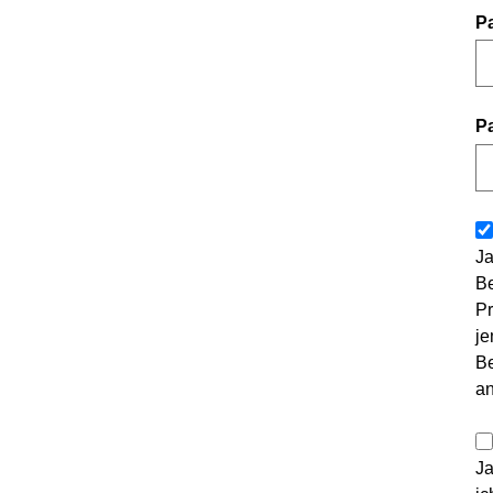
P
P
Ja
Be
Pr
je
Be
a
Ja