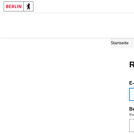
Startseite
R
E
B
Ih