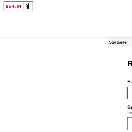
Startseite
R
E
B
Ih