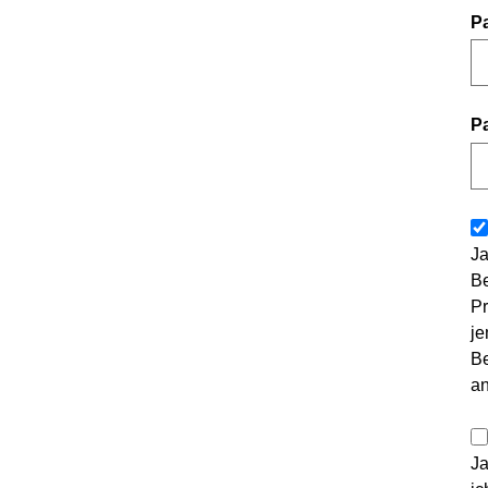
P
P
Ja
Be
Pr
je
Be
a
Ja