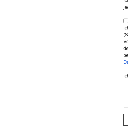
ic
je
Ic
(S
Ve
de
be
D
Ic