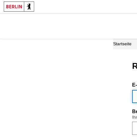
Startseite
R
E
B
Ih