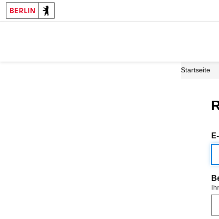
Startseite
R
E
B
Ih