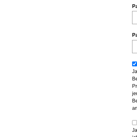
P
P
Ja
Be
Pr
je
Be
a
Ja