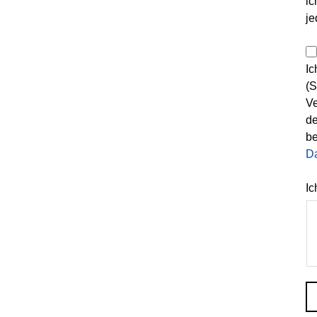
ic
je
Ic
(S
Ve
de
be
D
Ic