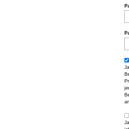
P
P
Ja
Be
Pr
je
Be
a
Ja