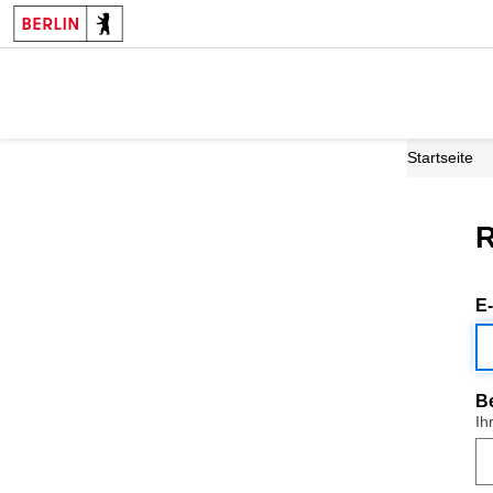
Startseite
R
E
B
Ih