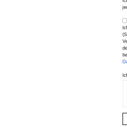
ic
je
Ic
(S
Ve
de
be
D
Ic