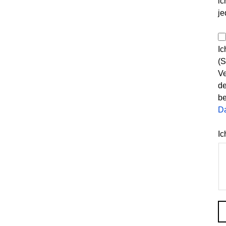
ic
je
Ic
(S
Ve
de
be
D
Ic