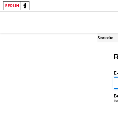
Startseite
R
E
B
Ih