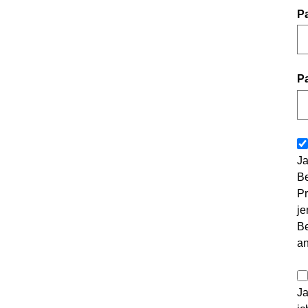
P
P
Ja
Be
Pr
je
Be
a
Ja