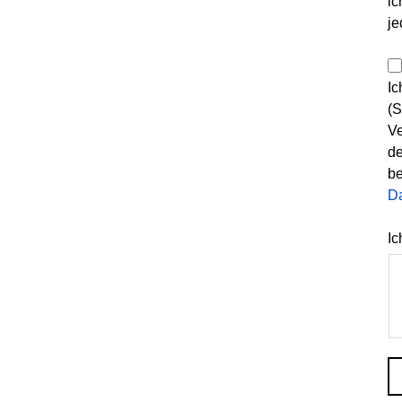
ic
je
Ic
(S
Ve
de
be
D
Ic