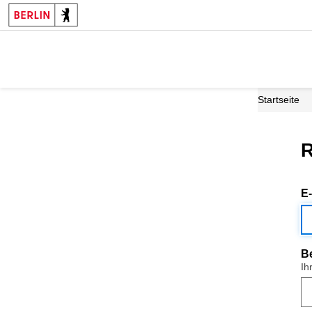
Startseite
R
E
B
Ih