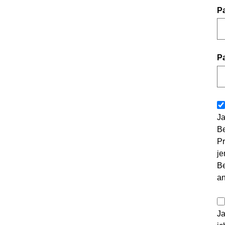
P
P
Ja
Be
Pr
je
Be
a
Ja