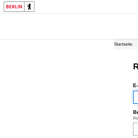
Startseite
R
E
B
Ih