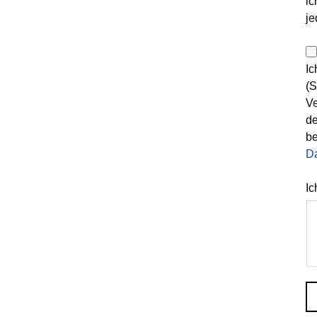
ic
je
Ic
(S
Ve
de
be
D
Ic