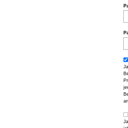
P
P
Ja
Be
Pr
je
Be
a
Ja