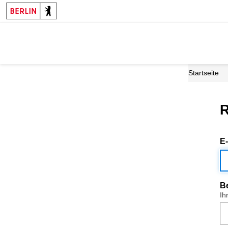
Startseite
R
E
B
Ih