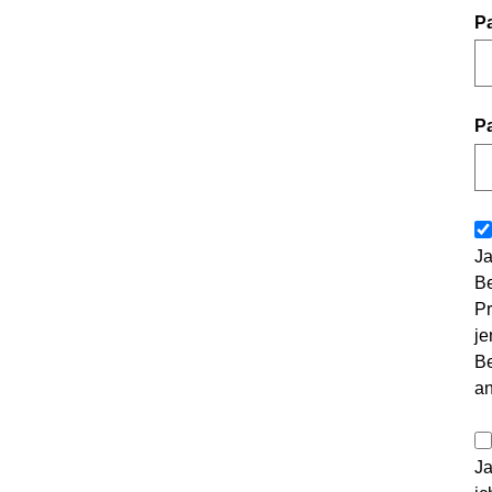
P
P
Ja
Be
Pr
je
Be
a
Ja