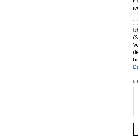
ic
je
Ic
(S
Ve
de
be
D
Ic