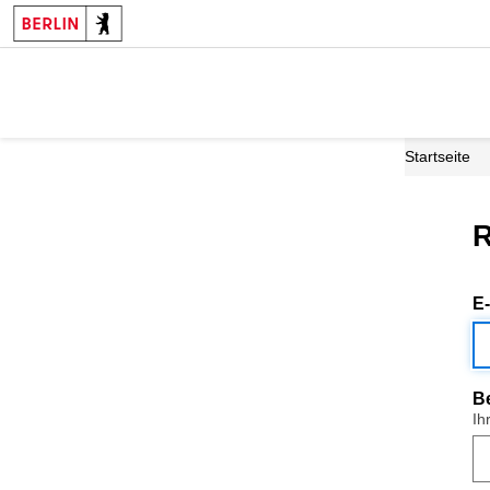
Startseite
R
E
B
Ih