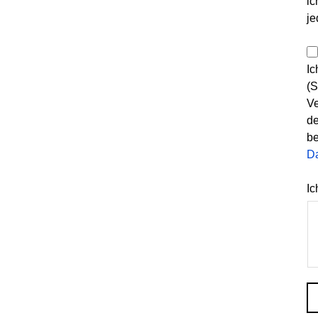
ic
je
Ic
(S
Ve
de
be
D
Ic