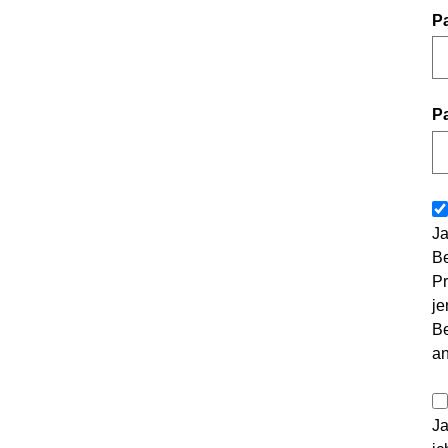
P
P
Ja
Be
Pr
je
Be
a
Ja