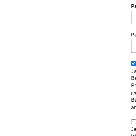
P
P
Ja
Be
Pr
je
Be
a
Ja