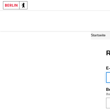
Startseite
R
E
B
Ih