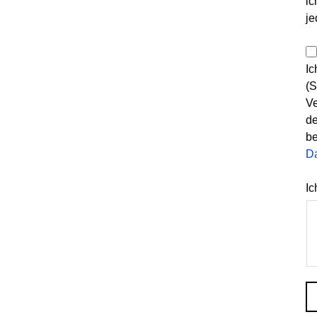
ic
je
Ic
(S
Ve
de
be
D
Ic