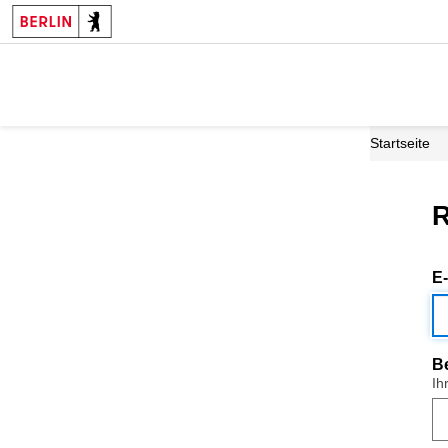
Startseite
R
E
B
Ih