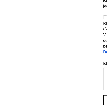
ic
je
Ic
(S
Ve
de
be
D
Ic