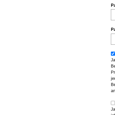
P
P
Ja
Be
Pr
je
Be
a
Ja