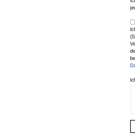
ic
je
Ic
(S
Ve
de
be
D
Ic