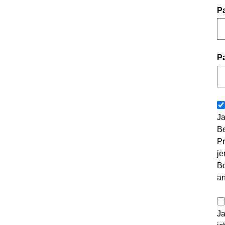
P
P
Ja
Be
Pr
je
Be
a
Ja