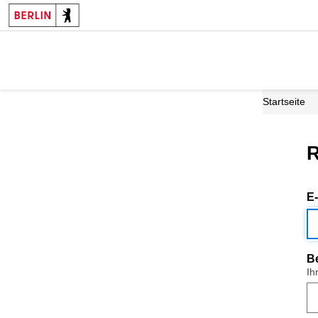
Startseite
R
E
B
Ih