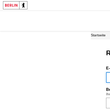
Startseite
R
E
B
Ih