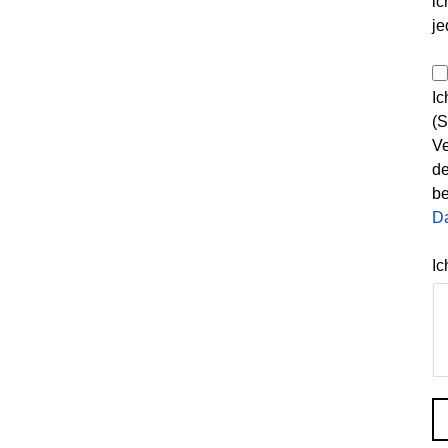
ic
je
Ic
(S
Ve
de
be
D
Ic