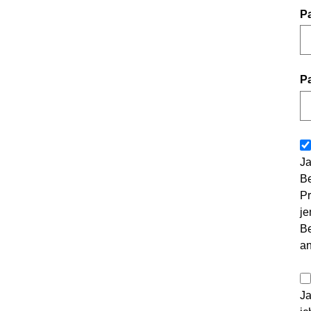
P
P
Ja
Be
Pr
je
Be
a
Ja