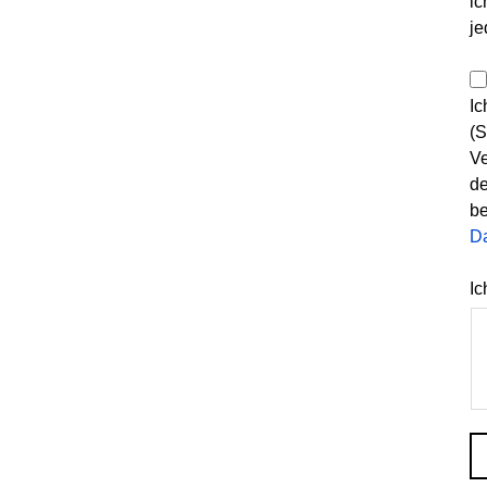
ic
je
Ic
(S
Ve
de
be
D
Ic