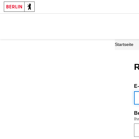
Startseite
R
E
B
Ih