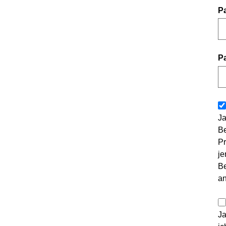
P
P
Ja
Be
Pr
je
Be
a
Ja