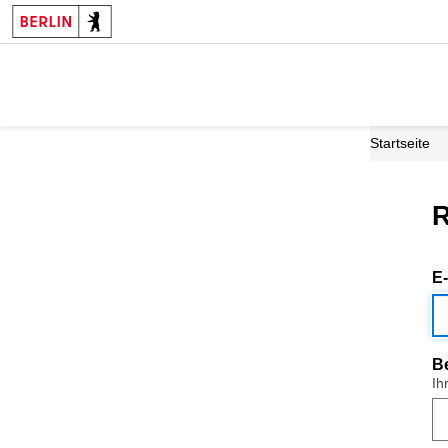
Startseite
R
E
B
Ih