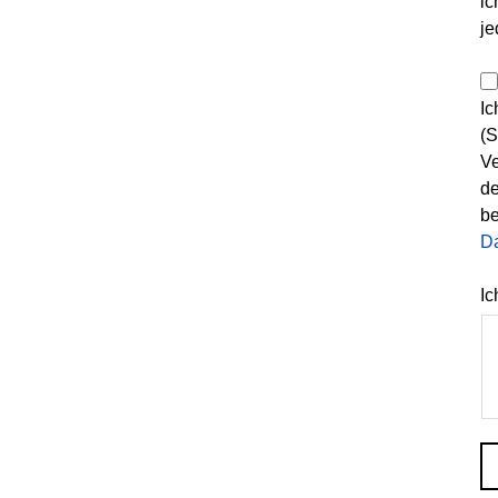
ic
je
Ic
(S
Ve
de
be
D
Ic