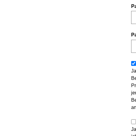
P
P
Ja
Be
Pr
je
Be
a
Ja