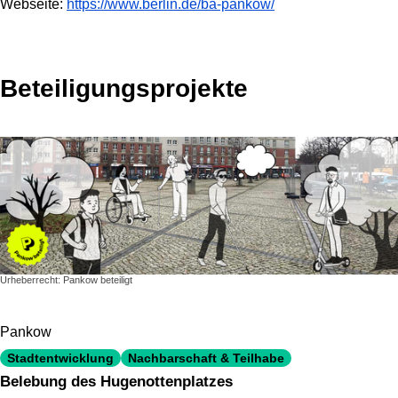
Webseite:
https://www.berlin.de/ba-pankow/
Beteiligungsprojekte
1 Projekt wird angezeigt
Urheberrecht: Pankow beteiligt
Pankow
Stadtentwicklung
Nachbarschaft & Teilhabe
Belebung des Hugenottenplatzes