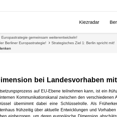
Kiezradar
Ben
r Europastrategie gemeinsam weiterentwickeln!
der Berliner Europastrategie!
Strategisches Ziel 1: Berlin spricht mit!
tdenken
Dimension bei Landesvorhaben mi
tsetzungsprozess auf EU-Ebene teilnehmen kann, ist ein
früh
, internen Kommunikationskanal zwischen den verschiedenen 
ssel übernimmt dabei eine Schlüsselrolle. Als Früherken
enhaus frühzeitig über aktuelle Entwicklungen und Vorhaben 
en einbezogen, um deren europäische Dimension abschätzen 