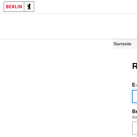
Startseite
R
E
B
Ih