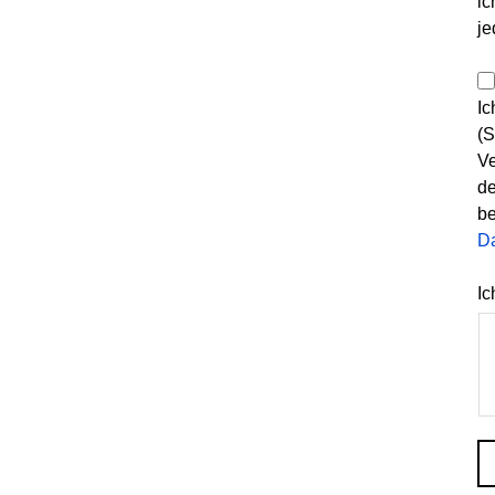
ic
je
Ic
(S
Ve
de
be
D
Ic