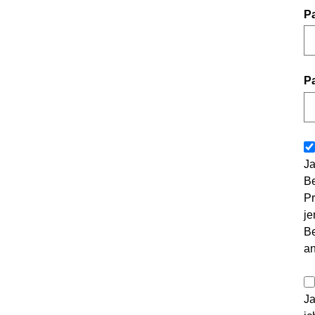
P
P
Ja
Be
Pr
je
Be
a
Ja