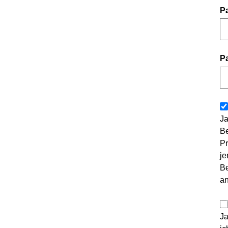
P
P
Ja
Be
Pr
je
Be
a
Ja