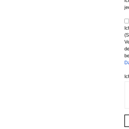
ic
je
Ic
(S
Ve
de
be
D
Ic