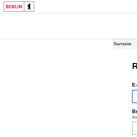
Startseite
R
E
B
Ih