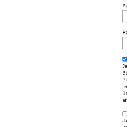
P
P
Ja
Be
Pr
je
Be
a
Ja