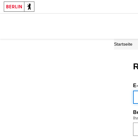
Startseite
R
E
B
Ih