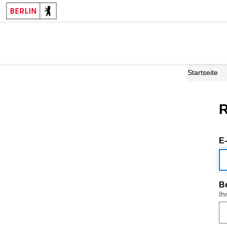
Startseite
R
E
B
Ih