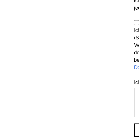
ic
je
Ic
(S
Ve
de
be
D
Ic