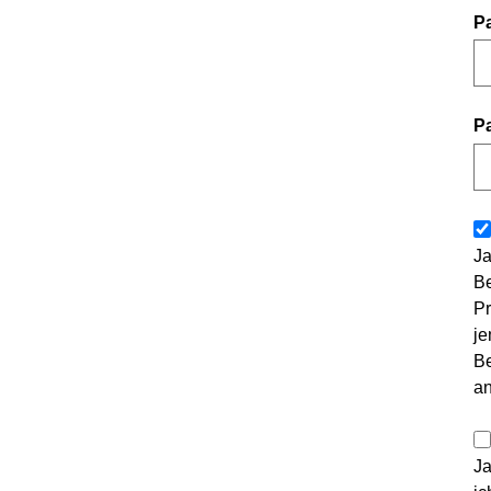
P
P
Ja
Be
Pr
je
Be
a
Ja