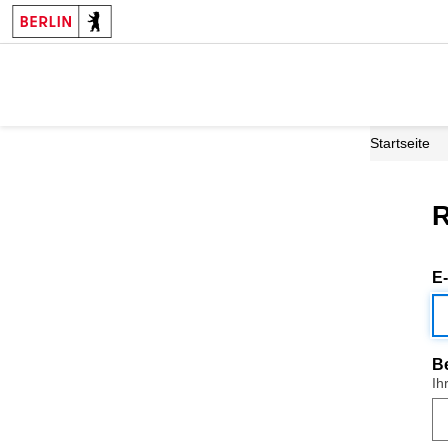
Startseite
R
E
B
Ih