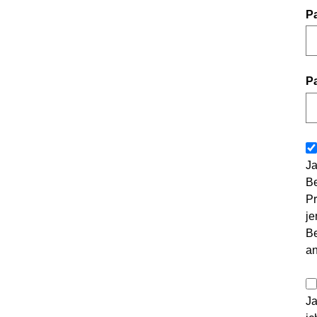
P
P
Ja
Be
Pr
je
Be
a
Ja