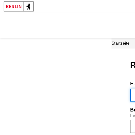
Startseite
R
E
B
Ih