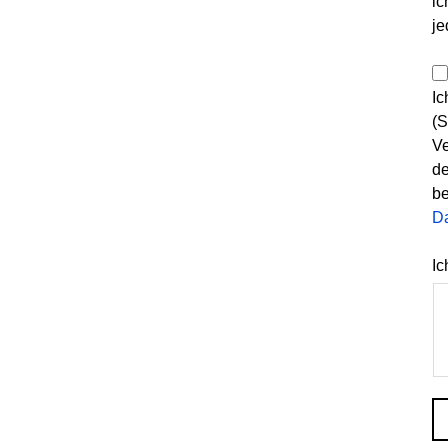
ic
je
Ic
(S
Ve
de
be
D
Ic