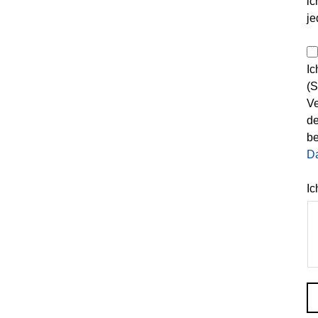
ic
je
Ic
(S
Ve
de
be
D
Ic