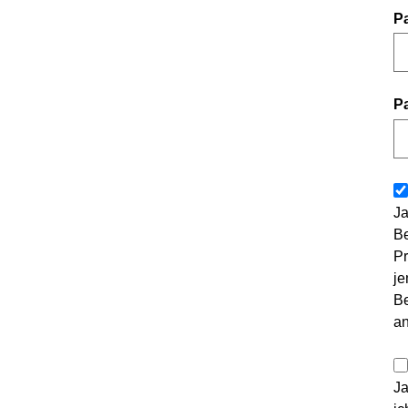
P
P
Ja
Be
Pr
je
Be
a
Ja