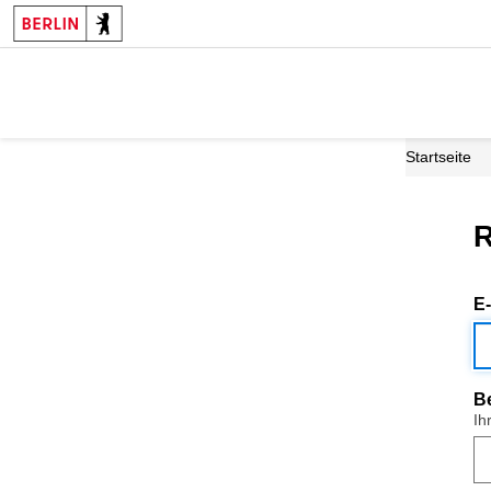
Startseite
R
E
B
Ih