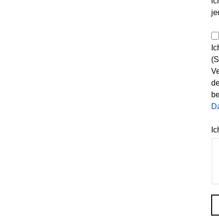
ic
je
Ic
(S
Ve
de
be
D
Ic