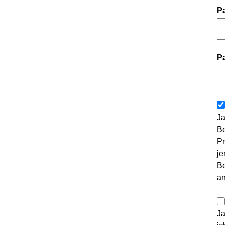
P
P
Ja
Be
Pr
je
Be
a
Ja