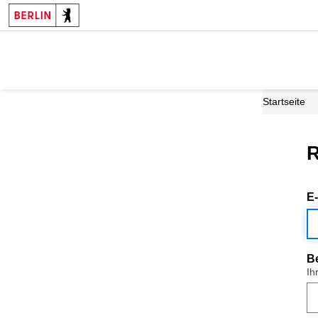
Startseite
R
E
B
Ih