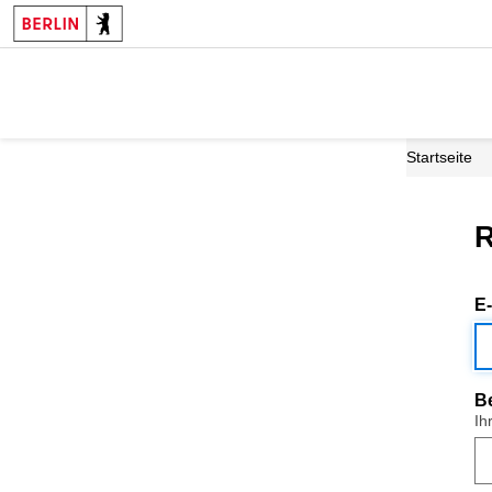
Startseite
R
E
B
Ih