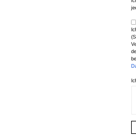
ic
je
Ic
(S
Ve
de
be
D
Ic