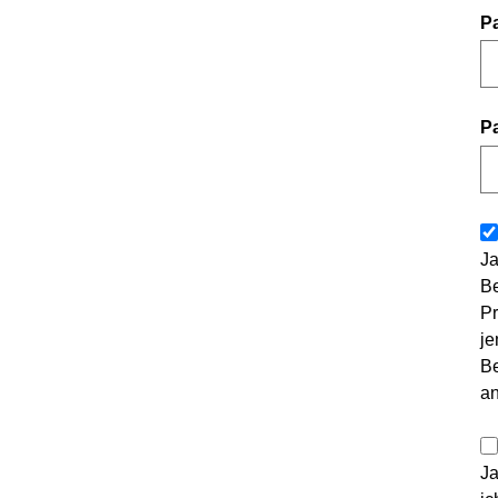
P
P
Ja
Be
Pr
je
Be
a
Ja