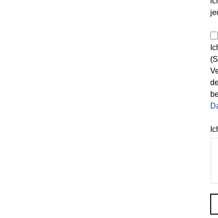
ic
je
Ic
(S
Ve
de
be
D
Ic