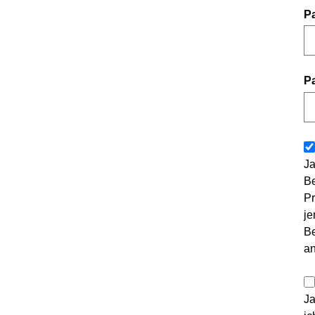
P
P
Ja
Be
Pr
je
Be
a
Ja