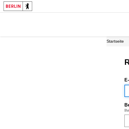
Startseite
R
E
B
Ih