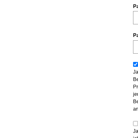
P
P
Ja
Be
Pr
je
Be
a
Ja