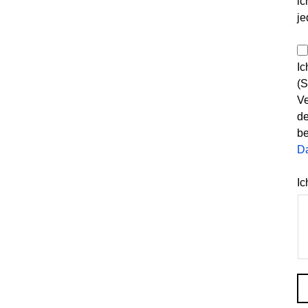
ic
je
Ic
(S
Ve
de
be
D
Ic