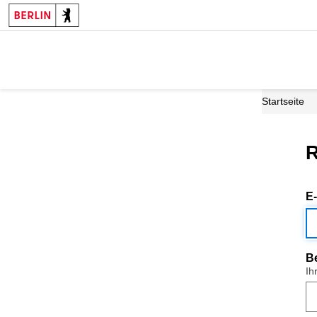
Startseite
R
E
B
Ih