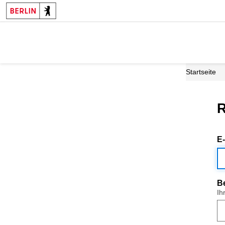
Startseite
R
E
B
Ih