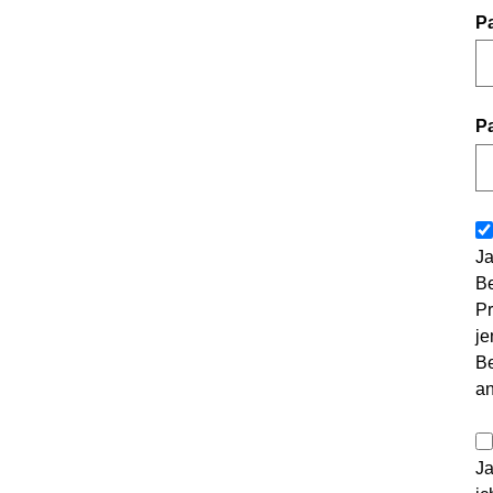
P
P
Ja
Be
Pr
je
Be
a
Ja