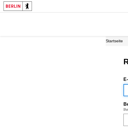
Startseite
R
E
B
Ih