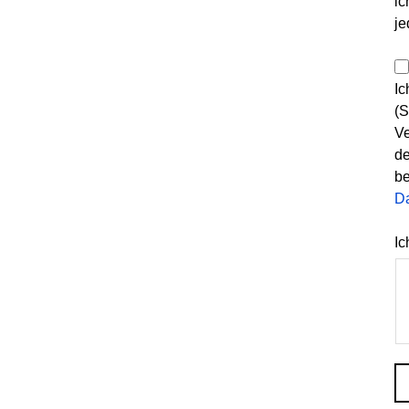
ic
je
Ic
(S
Ve
de
be
D
Ic