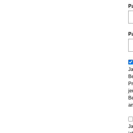
P
P
Ja
Be
Pr
je
Be
a
Ja