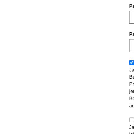
P
P
Ja
Be
Pr
je
Be
a
Ja