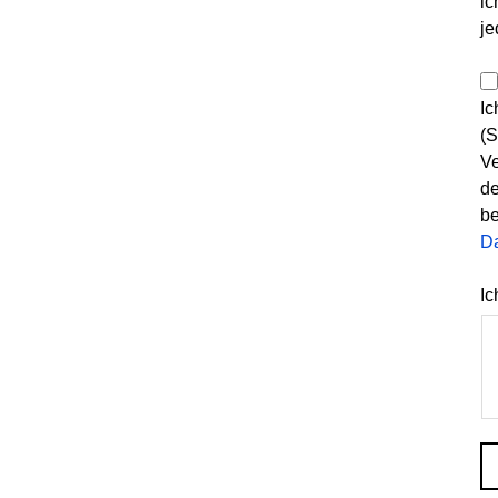
ic
je
Ic
(S
Ve
de
be
D
Ic