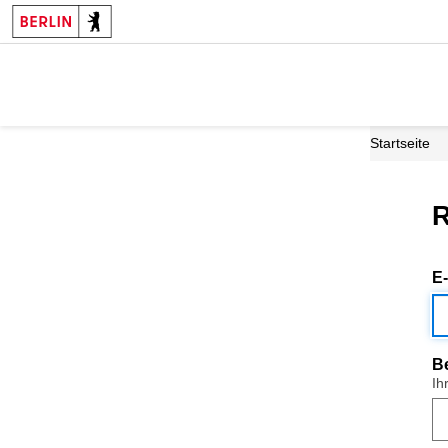
Startseite
R
E
B
Ih