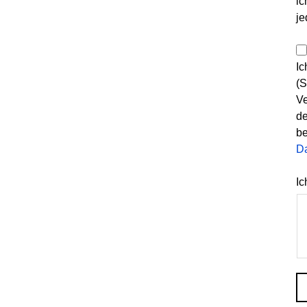
ic
je
Ic
(S
Ve
de
be
D
Ic