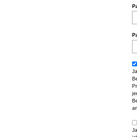
P
P
Ja
Be
Pr
je
Be
a
Ja