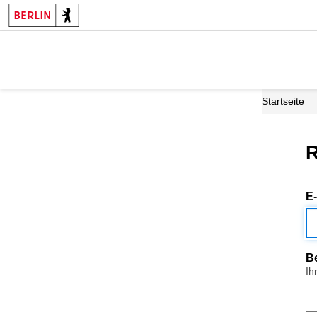
Startseite
R
E
B
Ih