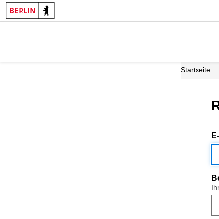
Startseite
R
E
B
Ih