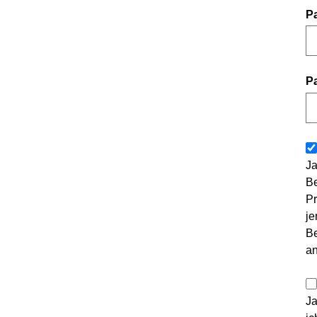
P
P
Ja
Be
Pr
je
Be
a
Ja