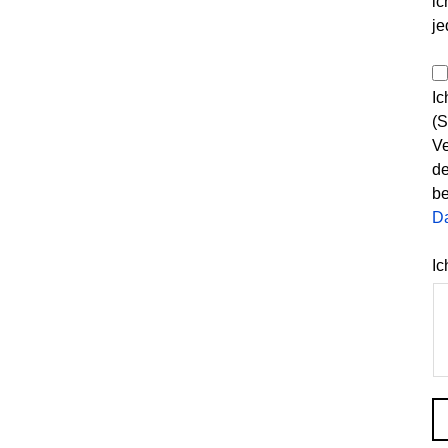
ic
je
Ic
(S
Ve
de
be
D
Ic