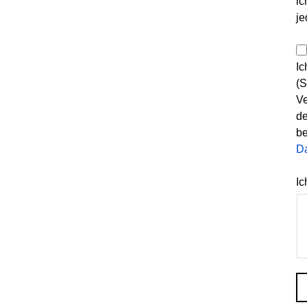
ic
je
Ic
(S
Ve
de
be
D
Ic