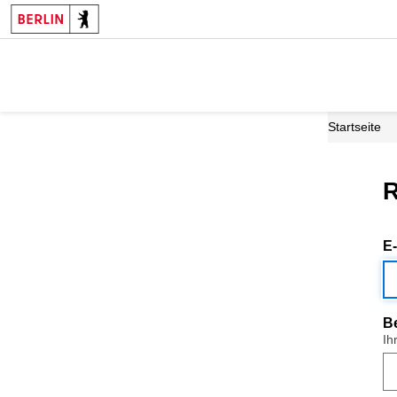
Startseite
R
E
B
Ih