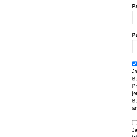
P
P
Ja
Be
Pr
je
Be
a
Ja