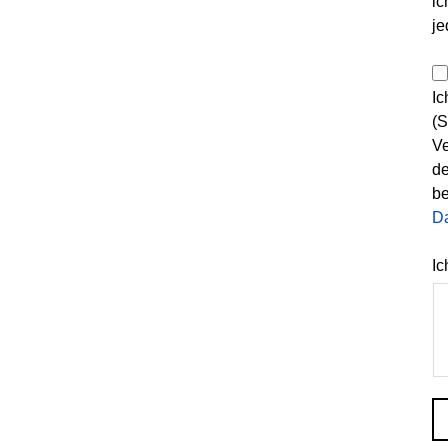
ic
je
Ic
(S
Ve
de
be
D
Ic