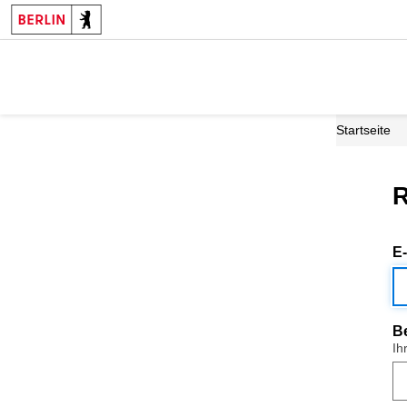
Startseite
R
E
B
Ih