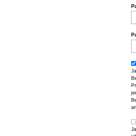
P
P
Ja
Be
Pr
je
Be
a
Ja