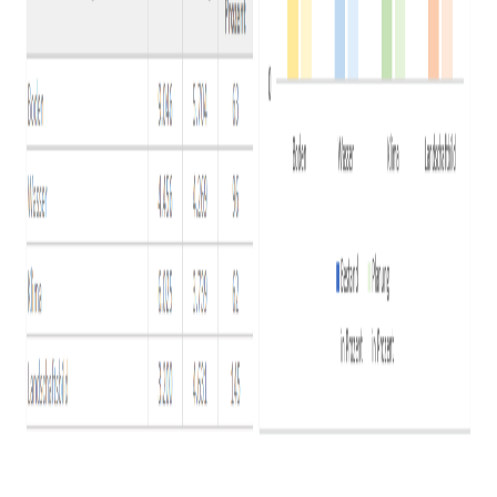
Such
starte