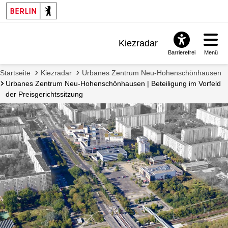
Mail
über
dieses
Projekt
Kiezradar
informiert
Barrierefrei
Menü
zu
Benachrichtigungen
werden.
Startseite
Kiezradar
Urbanes Zentrum Neu-Hohenschönhausen
FAQ & Support
Urbanes Zentrum Neu-Hohenschönhausen | Beteiligung im Vorfeld
der Preisgerichtssitzung