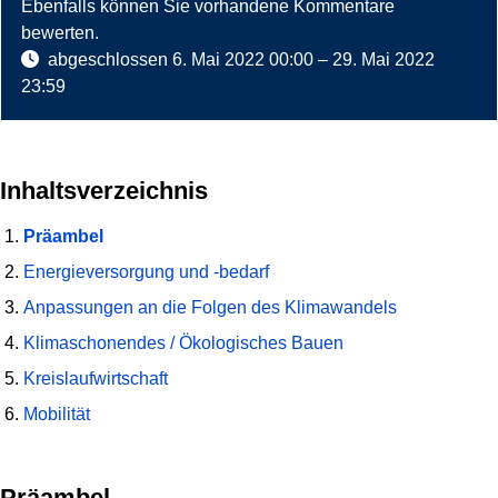
Ebenfalls können Sie vorhandene Kommentare
bewerten.
abgeschlossen
6. Mai 2022 00:00
–
29. Mai 2022
23:59
Inhaltsverzeichnis
Präambel
Energieversorgung und -bedarf
Anpassungen an die Folgen des Klimawandels
Klimaschonendes / Ökologisches Bauen
Kreislaufwirtschaft
Mobilität
Präambel