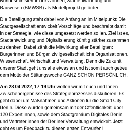
Bundesministerium für Wohnen, Stadtentwicklung und
Bauwesen (BMWSB) als Modellprojekt gefördert.
Die Beteiligung steht dabei von Anfang an im Mittelpunkt: Die
Stadtgesellschaft entwickelt Vorschläge und beschreibt damit
in der Strategie, wie diese umgesetzt werden sollen. Ziel ist es,
Stadtentwicklung und Digitalisierung künftig stärker zusammen
zu denken. Dabei zählt die Mitwirkung aller Beteiligten:
Bürgerinnen und Bürger, zivilgesellschaftliche Organisationen,
Wissenschaft, Wirtschaft und Verwaltung. Denn die Zukunft
unserer Stadt geht uns alle etwas an und ist somit auch getreu
dem Motto der Stiftungswoche GANZ SCHÖN PERSÖNLICH.
Am 28.04.2022, 17-19 Uhr
wollen wir mit euch und Ihnen
Zwischenergebnisse des Strategieprozesses diskutieren. Es
geht dabei um Maßnahmen und Aktionen für die Smart City
Berlin. Diese wurden gemeinsam mit der Öffentlichkeit, über
120 Expert:innen, sowie dem Stadtgremium Digitales Berlin
und Vertreter:innen der Berliner Verwaltung entwickelt. Jetzt
geht es um Feedback zu diesen ersten Entwürfen!