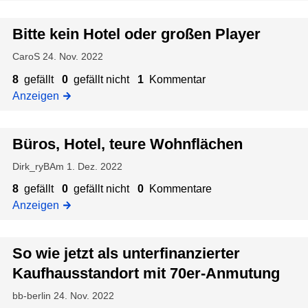
ö
i
h
G
z
s
e
t
l
Bitte kein Hotel oder großen Player
u
u
r
w
a
:
n
t
i
CaroS
24. Nov. 2022
s
L
g
e
e
-
8
gefällt
0
gefällt nicht
1
Kommentar
e
r
d
E
Anzeigen
e
K
i
l
r
a
e
e
s
u
E
Büros, Hotel, teure Wohnflächen
m
z
t
f
c
e
u
a
Dirk_ryBAm
1. Dez. 2022
h
k
n
:
n
a
e
8
gefällt
0
gefällt nicht
0
Kommentare
t
I
d
u
g
Anzeigen
f
s
,
s
e
a
o
o
s
g
s
l
d
So wie jetzt als unterfinanzierter
t
e
z
s
i
e
a
n
Kaufhausstandort mit 70er-Anmutung
u
a
e
r
n
ü
:
d
r
bb-berlin
24. Nov. 2022
n
d
b
K