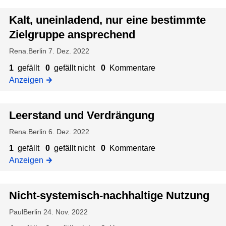
r
n
t
Kalt, uneinladend, nur eine bestimmte
u
g
i
p
e
Zielgruppe ansprechend
g
p
n
e
Rena.Berlin
7. Dez. 2022
e
N
a
1
gefällt
0
gefällt nicht
0
Kommentare
u
n
Anzeigen
t
s
z
p
u
Leerstand und Verdrängung
r
n
e
Rena.Berlin
6. Dez. 2022
g
c
1
gefällt
0
gefällt nicht
0
Kommentare
h
Anzeigen
e
n
d
Nicht-systemisch-nachhaltige Nutzung
PaulBerlin
24. Nov. 2022