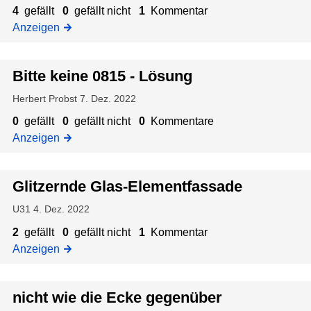
e
t
u
o
4
gefällt
0
gefällt nicht
1
Kommentar
e
a
e
r
r
Anzeigen
r
l
r
s
t
t
F
c
m
,
r
h
Bitte keine 0815 - Lösung
i
z
u
e
i
t
u
n
Herbert Probst
7. Dez. 2022
m
c
7
:
e
d
0
gefällt
0
gefällt nicht
0
Kommentare
k
0
L
i
k
Anzeigen
e
e
e
n
ö
B
r
e
l
r
ü
-
r
a
Glitzernde Glas-Elementfassade
p
r
z
A
s
d
e
o
u
n
U31
4. Dez. 2022
t
e
r
s
:
m
a
n
2
gefällt
0
gefällt nicht
1
Kommentar
u
N
u
n
d
Anzeigen
n
i
t
d
,
d
c
u
u
n
/
h
n
nicht wie die Ecke gegenüber
n
u
z
o
t
g