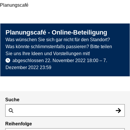
Planungscafé
c
h
z
l
u
o
Planungscafé - Online-Beteiligung
:
s
H
Was wünschen Sie sich gar nicht für den Standort?
s
o
Was könnte schlimmstenfalls passieren? Bitte teilen
e
r
Sie uns Ihre Ideen und Vorstellungen mit!
n
r
abgeschlossen
22. November 2022 18:00
–
7.
u
z
o
Dezember 2022 23:59
n
u
r
d
:
k
f
N
i
ü
i
e
r
c
Suche
z
d
h
i
z
t
e
u
z
A
Reihenfolge
:
u