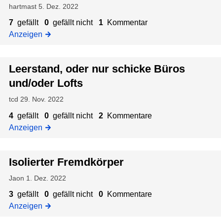
d
r
u
hartmast
5. Dez. 2022
d
-
V
e
:
e
s
7
gefällt
0
gefällt nicht
1
Kommentar
e
i
B
r
y
Anzeigen
r
n
ü
L
s
d
e
r
o
t
r
b
o
Leerstand, oder nur schicke Büros
f
e
ä
e
u
t
m
und/oder Lofts
n
s
n
s
i
g
t
d
tcd
29. Nov. 2022
s
u
i
L
c
4
gefällt
0
gefällt nicht
2
Kommentare
n
m
u
h
Anzeigen
g
m
x
-
t
u
n
e
s
Isolierter Fremdkörper
a
Z
w
c
Jaon
1. Dez. 2022
i
o
h
e
h
3
gefällt
0
gefällt nicht
0
Kommentare
h
l
n
Anzeigen
a
g
u
l