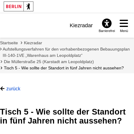
Kiezradar
Barrierefrei
Menü
Benachrichtigungen
Startseite
Kiezradar
FAQ & Support
Aufstellungsverfahren für den vorhabenbezogenen Bebauungsplan
III-140-1VE „Warenhaus am Leopoldplatz“
Die Müllerstraße 25 (Karstadt am Leopoldplatz)
Tisch 5 - Wie sollte der Standort in fünf Jahren nicht aussehen?
zurück
z
u
Tisch 5 - Wie sollte der Standort
:
G
in fünf Jahren nicht aussehen?
e
s