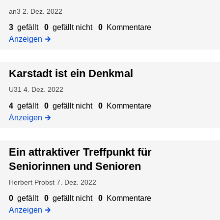
e
S
e
z
an3
2. Dez. 2022
n
e
i
u
t
3
gefällt
0
gefällt nicht
0
Kommentare
n
e
:
r
Anzeigen
i
Z
W
u
o
o
o
m
r
n
z
Karstadt ist ein Denkmal
W
i
e
u
e
U31
4. Dez. 2022
n
r
d
d
n
z
u
i
4
gefällt
0
gefällt nicht
0
Kommentare
d
e
u
n
e
Anzeigen
i
n
:
d
s
n
u
K
u
e
g
Ein attraktiver Treffpunkt für
n
i
m
F
d
e
d
Seniorinnen und Senioren
r
S
z
e
a
z
Herbert Probst
7. Dez. 2022
e
t
n
g
u
n
r
0
gefällt
0
gefällt nicht
0
Kommentare
L
e
:
i
e
Anzeigen
e
?
W