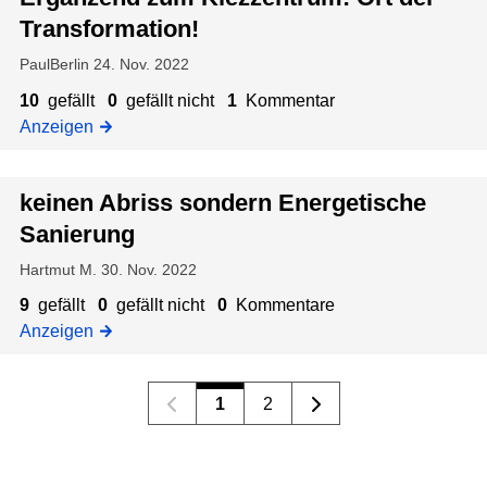
a
t
Transformation!
n
i
PaulBerlin
24. Nov. 2022
i
o
e
n
10
gefällt
0
gefällt nicht
1
Kommentar
r
!
Anzeigen
u
n
keinen Abriss sondern Energetische
g
Sanierung
Hartmut M.
30. Nov. 2022
9
gefällt
0
gefällt nicht
0
Kommentare
Anzeigen
1
2