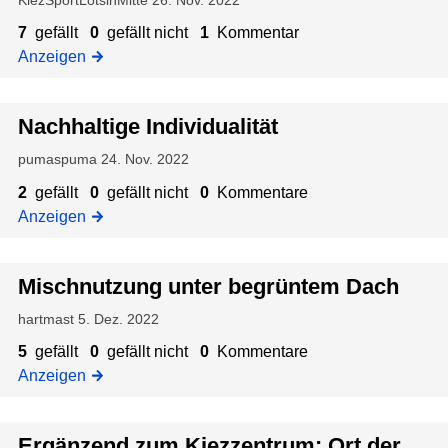
o
u
s
c
n
7
gefällt
0
gefällt nicht
1
Kommentar
m
s
h
d
Anzeigen
:
c
e
O
h
r
r
l
Nachhaltige Individualität
n
t
i
E
d
e
pumaspuma
24. Nov. 2022
n
e
ß
2
gefällt
0
gefällt nicht
0
Kommentare
e
r
e
Anzeigen
r
T
n
g
r
!
e
a
Mischnutzung unter begrüntem Dach
t
n
i
hartmast
5. Dez. 2022
s
s
f
5
gefällt
0
gefällt nicht
0
Kommentare
c
o
Anzeigen
h
r
e
m
S
Ergänzend zum Kiezzentrum: Ort der
a