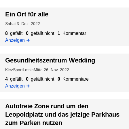
o
f
o
D
a
r
f
p
a
s
Ein Ort für alle
e
p
o
s
z
n
u
l
w
Sahai
3. Dez. 2022
i
n
d
i
z
e
8
gefällt
0
gefällt nicht
1
Kommentar
k
p
r
u
h
Anzeigen
t
l
d
:
t
a
a
B
m
t
l
Gesundheitszentrum Wedding
i
a
z
l
t
x
KiezSportLotsinMitte
26. Nov. 2022
u
e
t
i
n
s
4
gefällt
0
gefällt nicht
0
Kommentare
e
m
d
v
Anzeigen
z
d
a
d
o
u
i
l
a
n
:
e
v
Autofreie Zone rund um den
s
S
J
S
i
j
I
Leopoldplatz und das jetzige Parkhaus
u
e
e
e
G
g
zum Parken nutzen
n
l
t
N
e
i