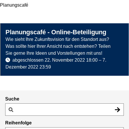
Planungscafé
d
z
e
u
s
:
V
K
Planungscafé - Online-Beteiligung
e
a
Wie sieht Ihre Zukunftsvision für den Standort aus?
r
r
Was sollte hier Ihrer Ansicht nach entstehen? Teilen
w
s
Sie gerne Ihre Ideen und Vorstellungen mit uns!
e
z
t
abgeschlossen
22. November 2022 18:00
–
7.
i
u
a
Dezember 2022 23:59
l
:
d
e
E
t
n
i
i
s
n
s
a
Suche
t
t
e
z
t
i
u
r
n
Reihenfolge
:
a
D