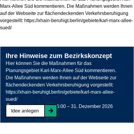
Marx-Allee Süd kommentieren. Die Maßnahmen werden Ihnen
z
auf der Webseite zur flächendeckenden Verkehrsberuhigung
u
vorgestellt: https://xhain-beruhigt.berlin/gebiete/karl-marx-allee-
:
sued/
A
u
f
l
Ihre Hinweise zum Bezirkskonzept
ö
z
Hier können Sie die Maßnahmen für das
s
u
Planungsgebiet Karl-Marx-Allee Süd kommentieren.
u
:
Die Maßnahmen werden Ihnen auf der Webseite zur
n
W
flächendeckenden Verkehrsberuhigung vorgestellt:
g
e
https://xhain-beruhigt.berlin/gebiete/karl-marx-allee-
K
r
sued/
r
d
aktiv
27. Juni 2023 15:00
–
31. Dezember 2026
e
Idee anlegen
e
18:00
u
n
z
j
z
u