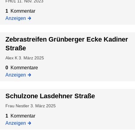
S
FH01
11. Nov. 2023
S
r
e
t
t
1
Kommentar
r
r
r
Anzeigen
S
.
a
t
ß
r
Zebrastreifen Grünberger Ecke Kadiner
e
.
Straße
Alex K
3. März 2025
0
Kommentare
Anzeigen
Schulzone Lasdehner Straße
Frau Nestler
3. März 2025
1
Kommentar
Anzeigen