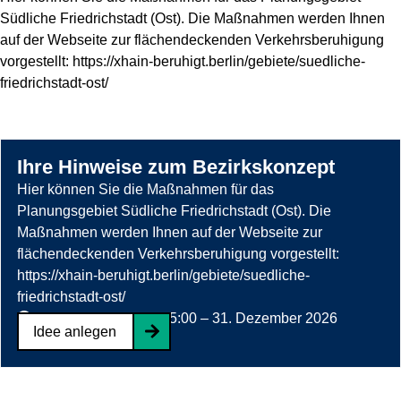
Südliche Friedrichstadt (Ost). Die Maßnahmen werden Ihnen
z
auf der Webseite zur flächendeckenden Verkehrsberuhigung
u
vorgestellt: https://xhain-beruhigt.berlin/gebiete/suedliche-
:
friedrichstadt-ost/
Q
u
e
r
Ihre Hinweise zum Bezirkskonzept
s
Hier können Sie die Maßnahmen für das
t
Planungsgebiet Südliche Friedrichstadt (Ost). Die
e
z
Maßnahmen werden Ihnen auf der Webseite zur
h
u
flächendeckenden Verkehrsberuhigung vorgestellt:
e
:
https://xhain-beruhigt.berlin/gebiete/suedliche-
n
V
friedrichstadt-ost/
d
e
aktiv
27. Juni 2023 15:00
–
31. Dezember 2026
e
r
Idee anlegen
18:00
P
k
z
o
e
u
l
h
: