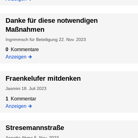
n
g
g
e
Danke für diese notwendigen
B
n
e
Maßnahmen
V
r
e
Ingrimmsch für Beteiligung
22. Nov. 2023
g
r
0
Kommentare
f
a
Anzeigen
r
n
i
s
e
t
Fraenkelufer mitdenken
d
a
s
l
Jasmini
18. Juli 2023
t
t
1
Kommentar
r
u
Anzeigen
a
n
ß
g
e
i
Stresemannstraße
n
Annette Ahme
5. Nov. 2023