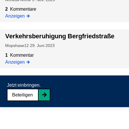
S
y
2
Kommentare
n
Anzeigen
a
g
Verkehrsberuhigung Bergfriedstraße
o
g
Mopshase12
29. Juni 2023
e
1
Kommentar
Anzeigen
Jetzt einbringen.
Beteiligen