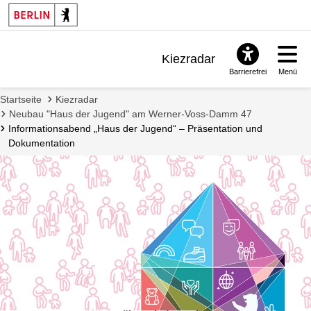
über
dieses
Projekt
informiert
zu
Kiezradar
werden.
Barrierefrei
Menü
Benachrichtigungen
Startseite
Kiezradar
FAQ & Support
Neubau "Haus der Jugend" am Werner-Voss-Damm 47
Informationsabend „Haus der Jugend“ – Präsentation und
Dokumentation