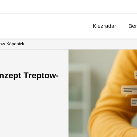
Kiezradar
Ben
tow-Köpenick
nzept Treptow-