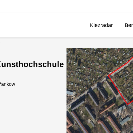
Kiezradar
Ben
e
Kunsthochschule
-Pankow