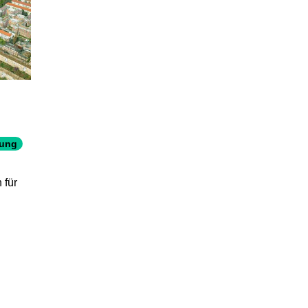
hung
 für